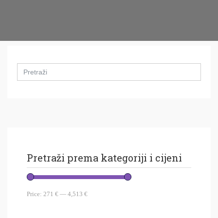
Search
for:
Pretraži prema kategoriji i cijeni
Price:
271 €
—
4,513 €