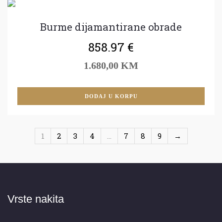
Burme dijamantirane obrade
858.97
€
1.680,00 KM
DODAJ U KORPU
1
2
3
4
…
7
8
9
→
Vrste nakita