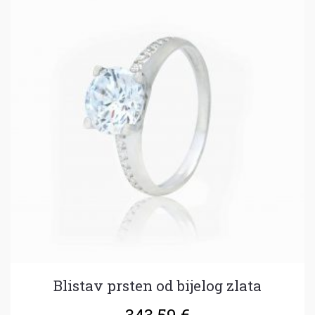
Blistav prsten od bijelog zlata
343.59
€