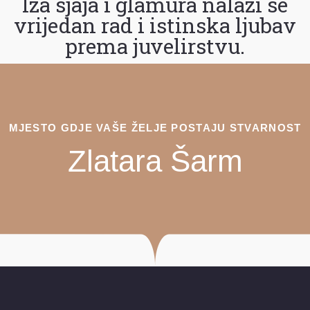
Iza sjaja i glamura nalazi se
vrijedan rad i istinska ljubav
prema juvelirstvu.
MJESTO GDJE VAŠE ŽELJE POSTAJU STVARNOST
Zlatara Šarm