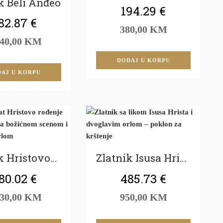
k Beli Anđeo
194.29
€
82.87
€
380,00 KM
140,00 KM
DODAJ U KORPU
AJ U KORPU
Zlatnik Hristovog rođenja
Zlatnik Isusa Hrista
80.02
€
485.73
€
330,00 KM
950,00 KM