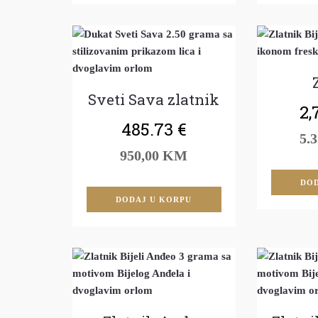
Sveti Sava zlatnik
2,
485.73
€
5.
950,00 KM
DOD
DODAJ U KORPU