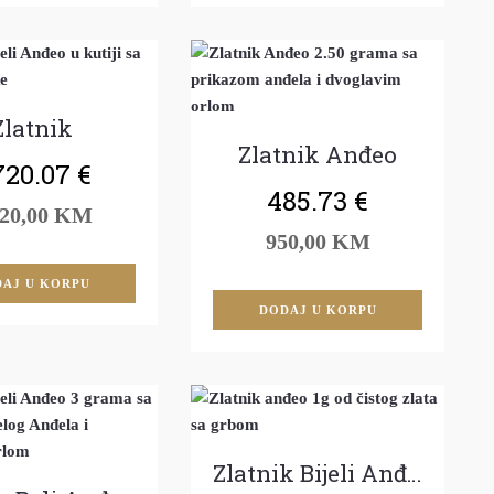
Zlatnik
Zlatnik Anđeo
720.07
€
485.73
€
320,00 KM
950,00 KM
AJ U KORPU
DODAJ U KORPU
Zlatnik Bijeli Anđeo