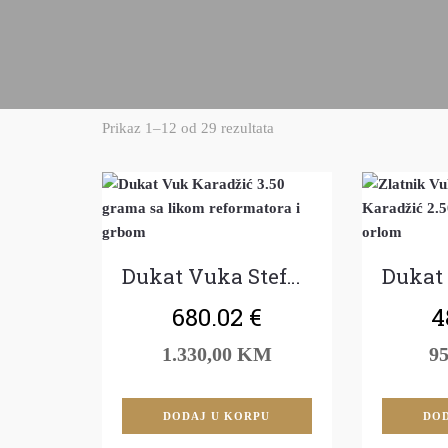
Prikaz 1–12 od 29 rezultata
Dukat Vuka Stefanovića Karadžića
680.02
€
4
1.330,00 KM
9
DODAJ U KORPU
DOD