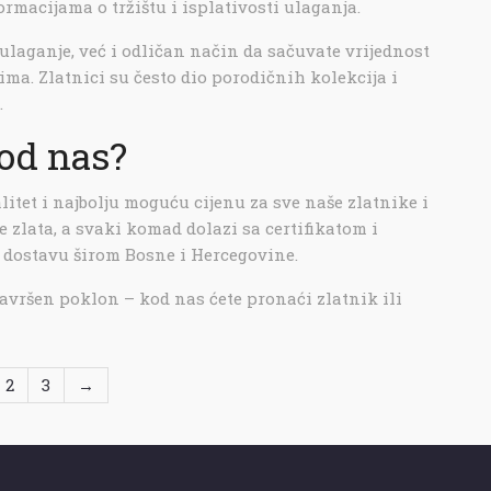
macijama o tržištu i isplativosti ulaganja.
laganje, već i odličan način da sačuvate vrijednost
a. Zlatnici su često dio porodičnih kolekcija i
.
kod nas?
itet i najbolju moguću cijenu za sve naše zlatnike i
 zlata, a svaki komad dolazi sa certifikatom i
dostavu širom Bosne i Hercegovine.
 savršen poklon – kod nas ćete pronaći zlatnik ili
2
3
→