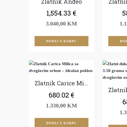
Zlatnik Anđeo
Zlatni
1,554.33
€
5
3.040,00 KM
1.
DODAJ U KORPU
DOD
Zlatnik Carice Milice
680.02
€
6
1.330,00 KM
1.
DODAJ U KORPU