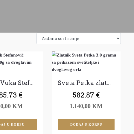
Dukat Vuka Stefanovića Karadzića
Sveta Petka zlatnik
85.73
€
582.87
€
50,00 KM
1.140,00 KM
AJ U KORPU
DODAJ U KORPU