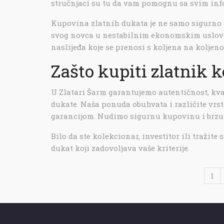
stručnjaci su tu da vam pomognu sa svim infor
Kupovina zlatnih dukata je ne samo sigurno u
svog novca u nestabilnim ekonomskim uslovim
naslijeđa koje se prenosi s koljena na koljeno
Zašto kupiti zlatnik 
U Zlatari Šarm garantujemo autentičnost, kval
dukate. Naša ponuda obuhvata i različite vrste
garancijom. Nudimo sigurnu kupovinu i brzu 
Bilo da ste kolekcionar, investitor ili tražite
dukat koji zadovoljava vaše kriterije.
1