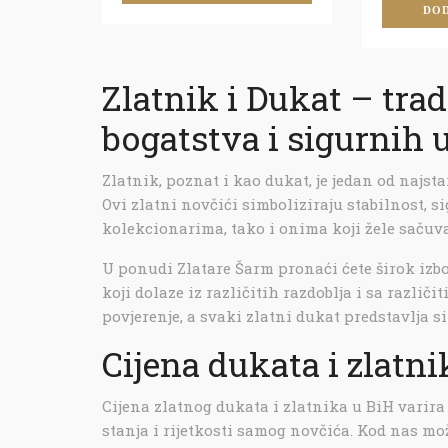
DOD
Zlatnik i Dukat – tra
bogatstva i sigurnih 
Zlatnik, poznat i kao dukat, je jedan od najsta
Ovi zlatni novčići simboliziraju stabilnost, s
kolekcionarima, tako i onima koji žele sačuvat
U ponudi Zlatare Šarm pronaći ćete širok izbo
koji dolaze iz različitih razdoblja i sa različ
povjerenje, a svaki zlatni dukat predstavlja si
Cijena dukata i zlatni
Cijena zlatnog dukata i zlatnika u BiH varira 
stanja i rijetkosti samog novčića. Kod nas mož