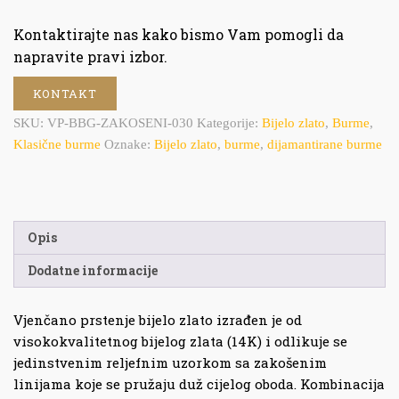
Kontaktirajte nas kako bismo Vam pomogli da
napravite pravi izbor.
KONTAKT
SKU:
VP-BBG-ZAKOSENI-030
Kategorije:
Bijelo zlato
,
Burme
,
Klasične burme
Oznake:
Bijelo zlato
,
burme
,
dijamantirane burme
Opis
Dodatne informacije
Vjenčano prstenje bijelo zlato izrađen je od
visokokvalitetnog bijelog zlata (14K) i odlikuje se
jedinstvenim reljefnim uzorkom sa zakošenim
linijama koje se pružaju duž cijelog oboda. Kombinacija