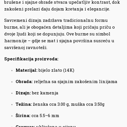
brušene i sjajne obrade stvara upečatljiv kontrast, dok
zakošeni prelazi daju dojam kretanja i elegancije.
Savremeni dizajn zadržava tradicionalnu formu
burme, ali je obogaćen detaljima koji pričaju priču o
dvoje ljudi koji se dopunjuju. Ove burme su simbol
harmonije – gdje se mat i sjajna površina susreću u
savršenoj ravnoteži.
Specifikacija proizvoda:
Materijal:
bijelo zlato (14K)
Obrada:
reljefna sa sjajnim zakošenim linijama
Dizajn:
bez kamenja
Težina:
ženska cca 3.00 g, muška cca 3.50g
Širina:
cca 5.5–6 mm
Gravura:
uključena u cijenu