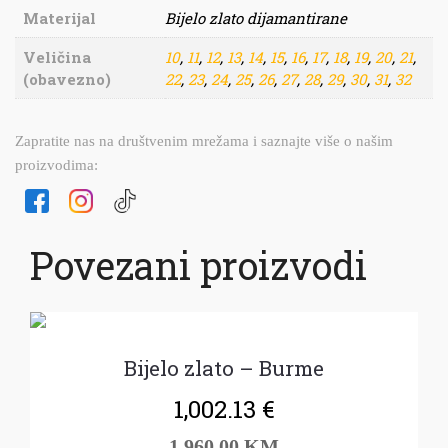
Materijal
Bijelo zlato dijamantirane
Veličina
10
,
11
,
12
,
13
,
14
,
15
,
16
,
17
,
18
,
19
,
20
,
21
,
(obavezno)
22
,
23
,
24
,
25
,
26
,
27
,
28
,
29
,
30
,
31
,
32
Zapratite nas na društvenim mrežama i saznajte više o našim
proizvodima:
Povezani proizvodi
Bijelo zlato – Burme
1,002.13
€
1.960,00 KM