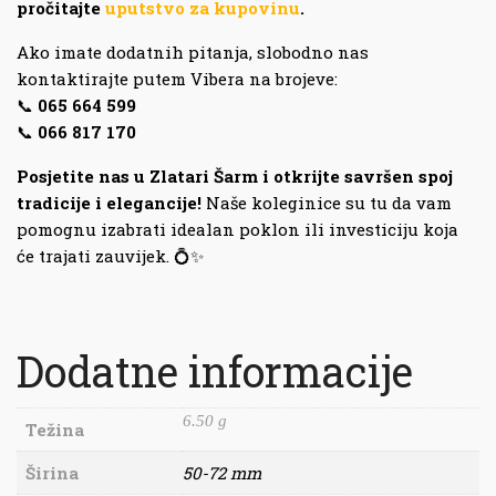
pročitajte
uputstvo za kupovinu
.
Ako imate dodatnih pitanja, slobodno nas
kontaktirajte putem Vibera na brojeve:
📞
065 664 599
📞
066 817 170
Posjetite nas u Zlatari Šarm i otkrijte savršen spoj
tradicije i elegancije!
Naše koleginice su tu da vam
pomognu izabrati idealan poklon ili investiciju koja
će trajati zauvijek. 💍✨
Dodatne informacije
6.50 g
Težina
Širina
50-72 mm