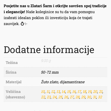
Posjetite nas u Zlatari Šarm i otkrijte savršen spoj tradicije
i elegancije!
Naše koleginice su tu da vam pomognu
izabrati idealan poklon ili investiciju koja će trajati
zauvijek. 💍✨
Dodatne informacije
9.00 g
Težina
Širina
50-72 mm
Materijal
Žuto zlato, dijamantirane
Veličina
10
,
11
,
12
,
13
,
14
,
15
,
16
,
17
,
18
,
19
,
20
,
21
,
(obavezno)
22
,
23
,
24
,
25
,
26
,
27
,
28
,
29
,
30
,
31
,
32