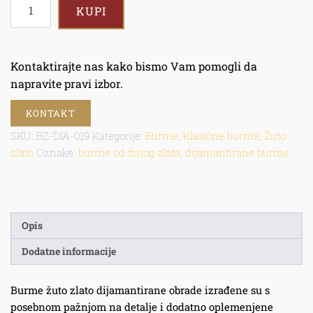
KUPI
Kontaktirajte nas kako bismo Vam pomogli da
napravite pravi izbor.
KONTAKT
SKU:
BZ-DIA-019
Kategorije:
Burme
,
Klasične burme
,
Žuto
zlato
Oznake:
burme od žutog zlata
,
dijamantirane burme
Opis
Dodatne informacije
Burme žuto zlato dijamantirane obrade izrađene su s
posebnom pažnjom na detalje i dodatno oplemenjene