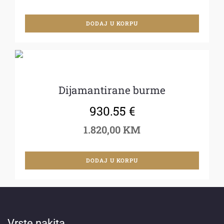
DODAJ U KORPU
Dijamantirane burme
930.55
€
1.820,00 KM
DODAJ U KORPU
Vrste nakita