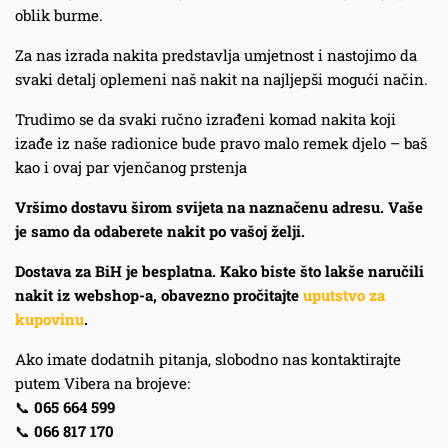
oblik burme.
Za nas izrada nakita predstavlja umjetnost i nastojimo da
svaki detalj oplemeni naš nakit na najljepši mogući način.
Trudimo se da svaki ručno izrađeni komad nakita koji
izađe iz naše radionice bude pravo malo remek djelo – baš
kao i ovaj par vjenčanog prstenja
Vršimo dostavu širom svijeta na naznačenu adresu. Vaše
je samo da odaberete nakit po vašoj želji.
Dostava za BiH je besplatna. Kako biste što lakše naručili
nakit iz webshop-a, obavezno pročitajte
uputstvo za
kupovinu
.
Ako imate dodatnih pitanja, slobodno nas kontaktirajte
putem Vibera na brojeve:
📞
065 664 599
📞
066 817 170