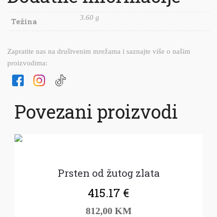
3.60 g
Težina
Zapratite nas na društvenim mrežama i saznajte više o našim
proizvodima:
Povezani proizvodi
Prsten od žutog zlata
415.17
€
812,00 KM