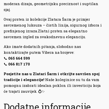
moderan dizajn, geometrijsku preciznost i suptilan
sjaj.
Ovaj prsten iz kolekcije Zlatara Šarm je primjer
savremenog luksuza – čistih linija, sigurnog izbora i
prefinjenog izraza.Zlatni prsten sa elegantno
savremen izgled za svakodnevnu eleganciju.
Ako imate dodatnih pitanja, slobodno nas
kontaktirajte putem Vibera na brojeve:
📞
065 664 599
📞
066 817 170
Posjetite nas u Zlatari Šarm i otkrijte savršen spoj
tradicije i elegancije!
Naše koleginice su tu da vam
pomognu izabrati idealan poklon ili investiciju koja
će trajati zauvijek. 💍✨
Dodatne informacije