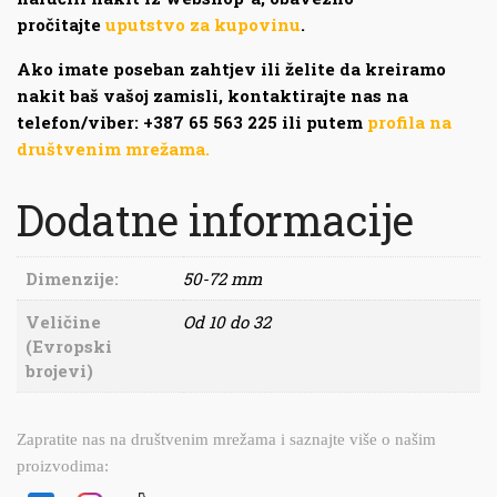
pročitajte
uputstvo za kupovinu
.
Ako imate poseban zahtjev ili želite da kreiramo
nakit baš vašoj zamisli, kontaktirajte nas na
telefon/viber: +387 65 563 225 ili putem
profila na
društvenim mrežama.
Dodatne informacije
Dimenzije:
50-72 mm
Veličine
Od 10 do 32
(Evropski
brojevi)
Zapratite nas na društvenim mrežama i saznajte više o našim
proizvodima: