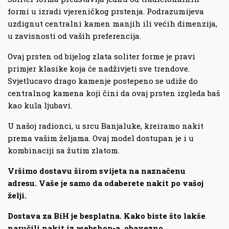
formi u izradi vjereničkog prstenja. Podrazumijeva
uzdignut centralni kamen manjih ili većih dimenzija,
u zavisnosti od vaših preferencija.
Ovaj prsten od bijelog zlata soliter forme je pravi
primjer klasike koja će nadživjeti sve trendove.
Svjetlucavo drago kamenje postepeno se udiže do
centralnog kamena koji čini da ovaj prsten izgleda baš
kao kula ljubavi.
U našoj radionci, u srcu Banjaluke, kreiramo nakit
prema vašim željama. Ovaj model dostupan je i u
kombinaciji sa žutim zlatom.
Vršimo dostavu širom svijeta na naznačenu
adresu. Vaše je samo da odaberete nakit po vašoj
želji.
Dostava za BiH je besplatna. Kako biste što lakše
naručili nakit iz webshop-a, obavezno