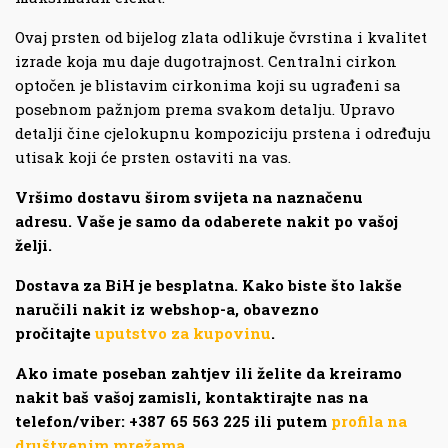
Ovaj prsten od bijelog zlata odlikuje čvrstina i kvalitet
izrade koja mu daje dugotrajnost. Centralni cirkon
optočen je blistavim cirkonima koji su ugrađeni sa
posebnom pažnjom prema svakom detalju. Upravo
detalji čine cjelokupnu kompoziciju prstena i određuju
utisak koji će prsten ostaviti na vas.
Vršimo dostavu širom svijeta na naznačenu
adresu. Vaše je samo da odaberete nakit po vašoj
želji.
Dostava za BiH je besplatna. Kako biste što lakše
naručili nakit iz webshop-a, obavezno
pročitajte
uputstvo za kupovinu
.
Ako imate poseban zahtjev ili želite da kreiramo
nakit baš vašoj zamisli, kontaktirajte nas na
telefon/viber: +387 65 563 225 ili putem
profila na
društvenim mrežama.