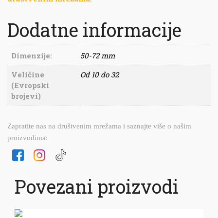
Dodatne informacije
Dimenzije:
50-72 mm
Veličine
Od 10 do 32
(Evropski
brojevi)
Zapratite nas na društvenim mrežama i saznajte više o našim
proizvodima:
Povezani proizvodi