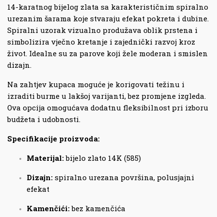
14-karatnog bijelog zlata sa karakterističnim spiralno
urezanim šarama koje stvaraju efekat pokreta i dubine.
Spiralni uzorak vizualno produžava oblik prstena i
simbolizira vječno kretanje i zajednički razvoj kroz
život. Idealne su za parove koji žele moderan i smislen
dizajn.
Na zahtjev kupaca moguće je korigovati težinu i
izraditi burme u lakšoj varijanti, bez promjene izgleda.
Ova opcija omogućava dodatnu fleksibilnost pri izboru
budžeta i udobnosti.
Specifikacije proizvoda:
Materijal:
bijelo zlato 14K (585)
Dizajn:
spiralno urezana površina, polusjajni
efekat
Kamenčići:
bez kamenčića