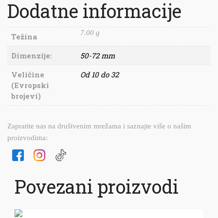
Dodatne informacije
7.00 g
Težina
Dimenzije:
50-72 mm
Veličine
Od 10 do 32
(Evropski
brojevi)
Zapratite nas na društvenim mrežama i saznajte više o našim
proizvodima:
Povezani proizvodi