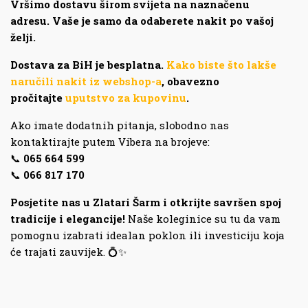
Vršimo dostavu širom svijeta na naznačenu
adresu. Vaše je samo da odaberete nakit po vašoj
želji.
Dostava za BiH je besplatna.
Kako biste što lakše
naručili nakit iz webshop-a
, obavezno
pročitajte
uputstvo za kupovinu
.
Ako imate dodatnih pitanja, slobodno nas
kontaktirajte putem Vibera na brojeve:
📞
065 664 599
📞
066 817 170
Posjetite nas u Zlatari Šarm i otkrijte savršen spoj
tradicije i elegancije!
Naše koleginice su tu da vam
pomognu izabrati idealan poklon ili investiciju koja
će trajati zauvijek. 💍✨