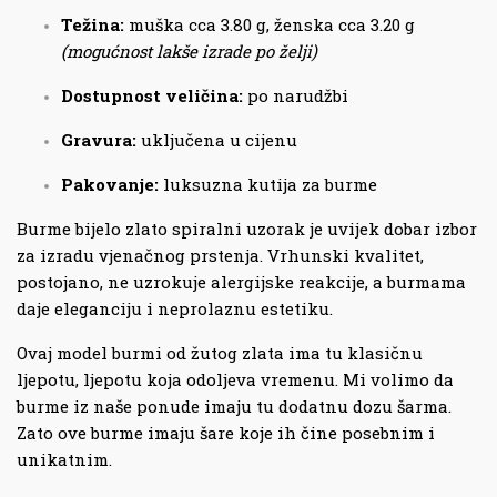
Težina:
muška cca 3.80 g, ženska cca 3.20 g
(mogućnost lakše izrade po želji)
Dostupnost veličina:
po narudžbi
Gravura:
uključena u cijenu
Pakovanje:
luksuzna kutija za burme
Burme bijelo zlato spiralni uzorak je uvijek dobar izbor
za izradu vjenačnog prstenja. Vrhunski kvalitet,
postojano, ne uzrokuje alergijske reakcije, a burmama
daje eleganciju i neprolaznu estetiku.
Ovaj model burmi od žutog zlata ima tu klasičnu
ljepotu, ljepotu koja odoljeva vremenu. Mi volimo da
burme iz naše ponude imaju tu dodatnu dozu šarma.
Zato ove burme imaju šare koje ih čine posebnim i
unikatnim.