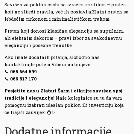
Savršen za poklon osobi sa izraženim stilom – prsten
koji ne slijedi pravila, već ih postavlja.Zlatni prsten sa
lebdećim cirkonom i minimalističkom trakom.
Prsten koji donosi klasičnu eleganciju sa suptilnim,
ali efektnim dekorom – pravi izbor za svakodnevnu
eleganciju i posebne trenutke.
Ako imate dodatnih pitanja, slobodno nas
kontaktirajte putem Vibera na brojeve:
📞
065 664 599
📞
066 817 170
Posjetite nas u Zlatari Šarm i otkrijte savršen spoj
tradicije i elegancije!
Naše koleginice su tu da vam
pomognu izabrati idealan poklon ili investiciju koja
će trajati zauvijek. 💍✨
Dodatne informacije