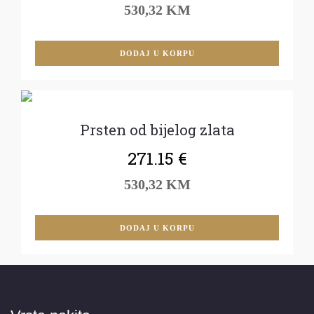
530,32 KM
DODAJ U KORPU
Prsten od bijelog zlata
271.15
€
530,32 KM
DODAJ U KORPU