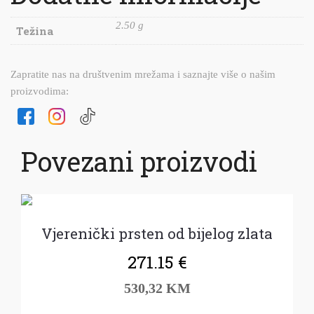
2.50 g
Težina
Zapratite nas na društvenim mrežama i saznajte više o našim
proizvodima:
Povezani proizvodi
Vjerenički prsten od bijelog zlata
271.15
€
530,32 KM