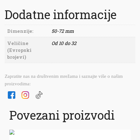
Dodatne informacije
Dimenzije:
50-72 mm
Veličine
Od 10 do 32
(Evropski
brojevi)
Zapratite nas na društvenim mrežama i saznajte više o našim
proizvodima:
Povezani proizvodi