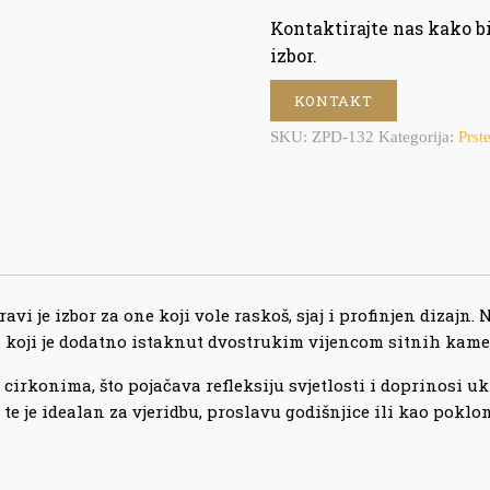
Kontaktirajte nas kako 
izbor.
KONTAKT
SKU:
ZPD-132
Kategorija:
Prst
vi je izbor za one koji vole raskoš, sjaj i profinjen dizajn.
a koji je dodatno istaknut dvostrukim vijencom sitnih kame
cirkonima, što pojačava refleksiju svjetlosti i doprinosi
 te je idealan za vjeridbu, proslavu godišnjice ili kao pokl