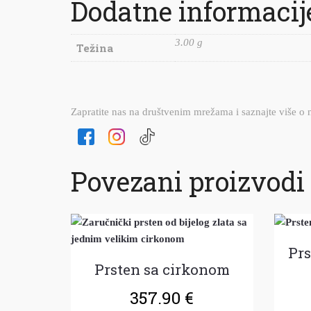
Dodatne informacij
3.00 g
Težina
Zapratite nas na društvenim mrežama i saznajte više o
Povezani proizvodi
Prs
Prsten sa cirkonom
357.90
€