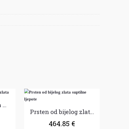
Glamurozan prsten od žutog zlata
Prsten od bijelog zlata suptilne ljepote
464.85
€