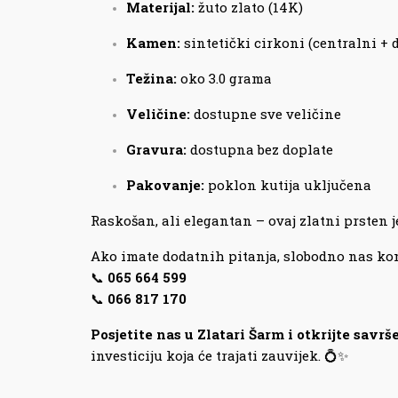
Materijal:
žuto zlato (14K)
Kamen:
sintetički cirkoni (centralni + 
Težina:
oko 3.0 grama
Veličine:
dostupne sve veličine
Gravura:
dostupna bez doplate
Pakovanje:
poklon kutija uključena
Raskošan, ali elegantan – ovaj zlatni prsten j
Ako imate dodatnih pitanja, slobodno nas kon
📞
065 664 599
📞
066 817 170
Posjetite nas u Zlatari Šarm i otkrijte savrše
investiciju koja će trajati zauvijek. 💍✨