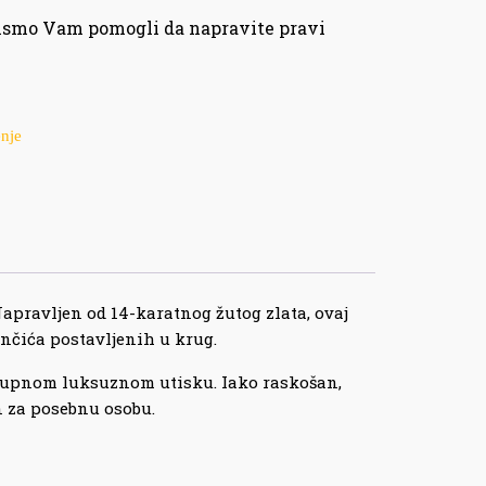
bismo Vam pomogli da napravite pravi
enje
 Napravljen od 14-karatnog žutog zlata, ovaj
nčića postavljenih u krug.
 ukupnom luksuznom utisku. Iako raskošan,
on za posebnu osobu.