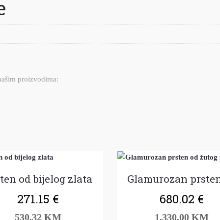
e
 našim proizvodima:
ten od bijelog zlata
271.15
€
680.02
€
530,32 KM
1.330,00 KM