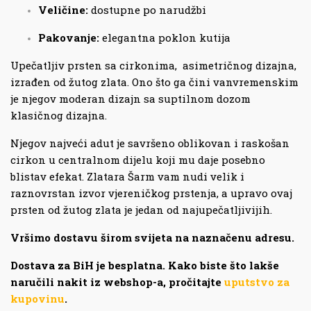
Veličine:
dostupne po narudžbi
Pakovanje:
elegantna poklon kutija
Upečatljiv prsten sa cirkonima, asimetričnog dizajna,
izrađen od žutog zlata. Ono što ga čini vanvremenskim
je njegov moderan dizajn sa suptilnom dozom
klasičnog dizajna.
Njegov najveći adut je savršeno oblikovan i raskošan
cirkon u centralnom dijelu koji mu daje posebno
blistav efekat. Zlatara Šarm vam nudi velik i
raznovrstan izvor vjereničkog prstenja, a upravo ovaj
prsten od žutog zlata je jedan od najupečatljivijih.
Vršimo dostavu širom svijeta na naznačenu adresu.
Dostava za BiH je besplatna.
Kako biste što lakše
naručili nakit iz webshop-a, pročitajte
uputstvo za
kupovinu
.