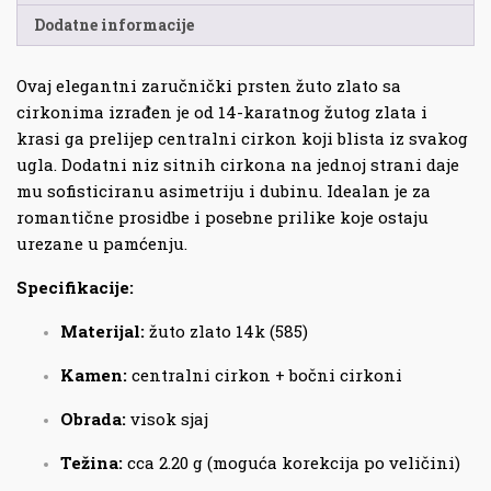
Dodatne informacije
Ovaj elegantni zaručnički prsten žuto zlato sa
cirkonima izrađen je od 14-karatnog žutog zlata i
krasi ga prelijep centralni cirkon koji blista iz svakog
ugla. Dodatni niz sitnih cirkona na jednoj strani daje
mu sofisticiranu asimetriju i dubinu. Idealan je za
romantične prosidbe i posebne prilike koje ostaju
urezane u pamćenju.
Specifikacije:
Materijal:
žuto zlato 14k (585)
Kamen:
centralni cirkon + bočni cirkoni
Obrada:
visok sjaj
Težina:
cca 2.20 g (moguća korekcija po veličini)