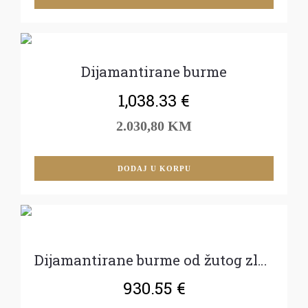
Dijamantirane burme
1,038.33
€
2.030,80 KM
DODAJ U KORPU
Dijamantirane burme od žutog zlata
930.55
€