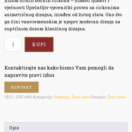
nizom sitnih bočnih cirkona – simbol ljubavi i
vječnosti.Upečatljiv vjerenički prsten sa cirkonima
asimetričnog dizajna, izrađen od žutog zlata. Ono što
ga čini vanvremenskim je njegov moderan dizajn sa
suptilnom dozom klasičnog dizajna.
KUPI
Kontaktirajte nas kako bismo Vam pomogli da
napravite pravi izbor.
KONTAKT
SKU:
ZPZ-088
Kategorije:
Prstenje
,
Žuto zlato
Oznaka:
Žuto zlato
Opis