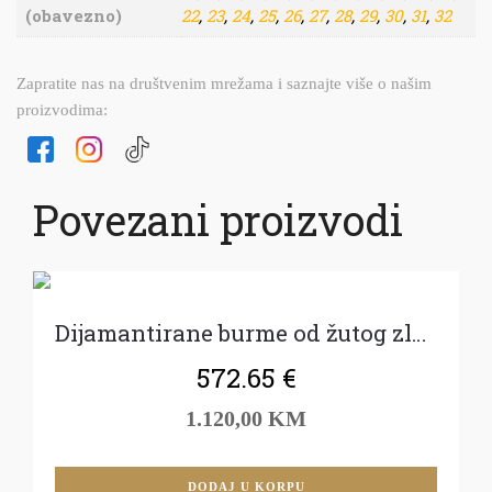
(obavezno)
22
,
23
,
24
,
25
,
26
,
27
,
28
,
29
,
30
,
31
,
32
Zapratite nas na društvenim mrežama i saznajte više o našim
proizvodima:
Povezani proizvodi
Dijamantirane burme od žutog zlata
572.65
€
1.120,00 KM
DODAJ U KORPU