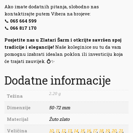
Ako imate dodatnih pitanja, slobodno nas
kontaktirajte putem Vibera na brojeve:
📞
065 664 599
📞
066 817 170
Posjetite nas u Zlatari Šarm i otkrijte savršen spoj
tradicije i elegancije!
Naše koleginice su tu da vam
pomognu izabrati idealan poklon ili investiciju koja
će trajati zauvijek. 💍✨
Dodatne informacije
2.20 g
Težina
Dimenzije
50-72 mm
Materijal
Žuto zlato
Veličina
10
,
11
,
12
,
13
,
14
,
15
,
16
,
17
,
18
,
19
,
20
,
21
,