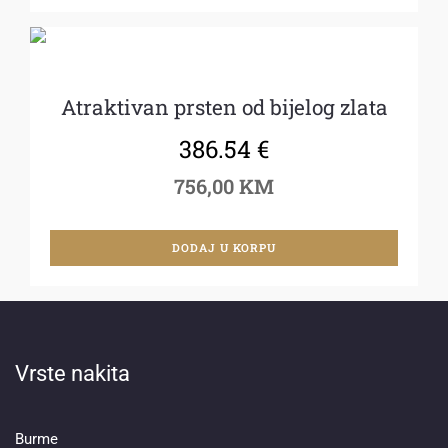
Atraktivan prsten od bijelog zlata
386.54
€
756,00 KM
DODAJ U KORPU
Vrste nakita
Burme