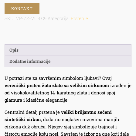
KONTAKT
SKU:
VP-ZZ-VC-009
Kategorija:
Prstenje
Opis
Dodatne informacije
U potrazi ste za savršenim simbolom ljubavi? Ovaj
verenički prsten žuto zlato sa velikim cirkonom
izrađen je
od visokokvalitetnog 14-karatnog zlata i donosi spoj
glamura i klasične elegancije.
Centralni detalj prstena je
veliki briljantno sečeni
sintetički cirkon
, dodatno naglašen nizovima manjih
cirkona duž obruča. Njegov sjaj simbolizuje trajnost i
čistoću emocije koju nosi. Savršen je izbor za one koji žele