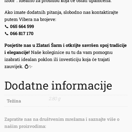
izbor”. Idealno za prosidbu koja će ostati upamćena.
Ako imate dodatnih pitanja, slobodno nas kontaktirajte
putem Vibera na brojeve:
📞
065 664 599
📞
066 817 170
Posjetite nas u Zlatari Šarm i otkrijte savršen spoj tradicije
i elegancije!
Naše koleginice su tu da vam pomognu
izabrati idealan poklon ili investiciju koja će trajati
zauvijek. 💍✨
Dodatne informacije
2.80 g
Težina
Zapratite nas na društvenim mrežama i saznajte više o
našim proizvodima: