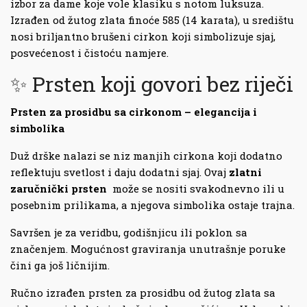
izbor za dame koje vole klasiku s notom luksuza.
Izrađen od žutog zlata finoće 585 (14 karata), u središtu
nosi briljantno brušeni cirkon koji simbolizuje sjaj,
posvećenost i čistoću namjere.
✨ Prsten koji govori bez riječi
Prsten za prosidbu sa cirkonom – elegancija i
simbolika
Duž drške nalazi se niz manjih cirkona koji dodatno
reflektuju svetlost i daju dodatni sjaj. Ovaj
zlatni
zaručnički prsten
može se nositi svakodnevno ili u
posebnim prilikama, a njegova simbolika ostaje trajna.
Savršen je za veridbu, godišnjicu ili poklon sa
značenjem. Mogućnost graviranja unutrašnje poruke
čini ga još ličnijim.
Ručno izrađen prsten za prosidbu od žutog zlata sa