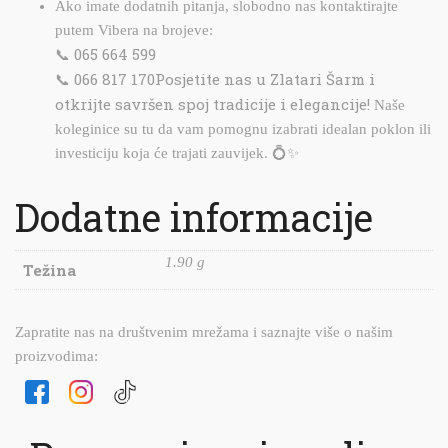
Ako imate dodatnih pitanja, slobodno nas kontaktirajte
putem Vibera na brojeve:
065 664 599
📞
066 817 170
Posjetite nas u Zlatari Šarm i
📞
otkrijte savršen spoj tradicije i elegancije!
Naše
koleginice su tu da vam pomognu izabrati idealan poklon ili
investiciju koja će trajati zauvijek. 💍✨
Dodatne informacije
1.90 g
Težina
Zapratite nas na društvenim mrežama i saznajte više o našim
proizvodima: