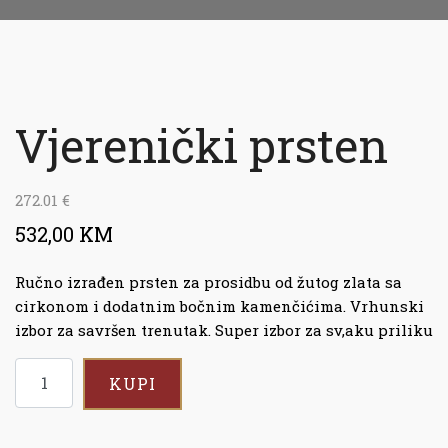
Vjerenički prsten
272.01
€
532,00 KM
Ručno izrađen prsten za prosidbu od žutog zlata sa
cirkonom i dodatnim bočnim kamenčićima. Vrhunski
izbor za savršen trenutak. Super izbor za sv‚aku priliku
KUPI