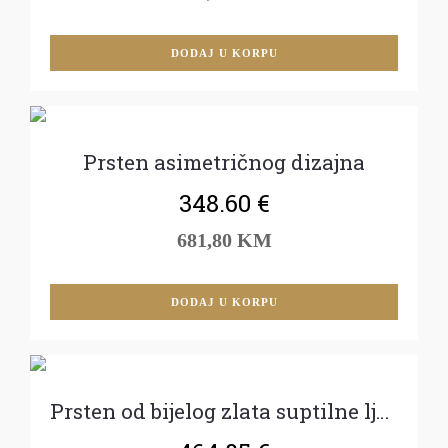
DODAJ U KORPU
Prsten asimetričnog dizajna
348.60
€
681,80 KM
DODAJ U KORPU
Prsten od bijelog zlata suptilne ljepote