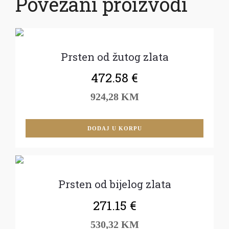
Povezani proizvodi
Prsten od žutog zlata
472.58
€
924,28 KM
DODAJ U KORPU
Prsten od bijelog zlata
271.15
€
530,32 KM