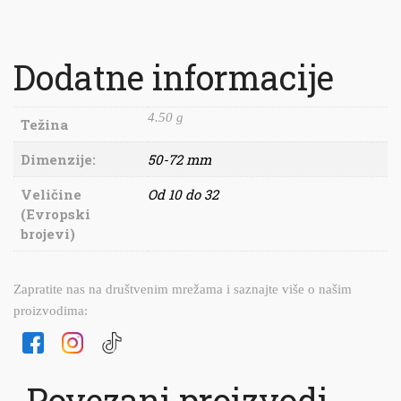
Dodatne informacije
4.50 g
Težina
Dimenzije:
50-72 mm
Veličine
Od 10 do 32
(Evropski
brojevi)
Zapratite nas na društvenim mrežama i saznajte više o našim
proizvodima:
Povezani proizvodi