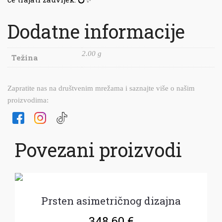
Dodatne informacije
2.00 g
Težina
Zapratite nas na društvenim mrežama i saznajte više o našim
proizvodima:
Povezani proizvodi
Prsten asimetričnog dizajna
348.60
€