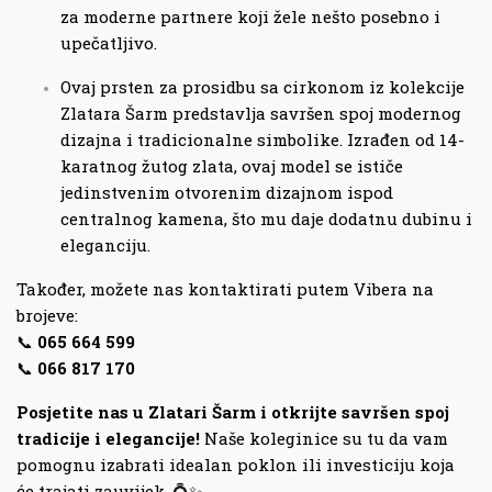
za moderne partnere koji žele nešto posebno i
upečatljivo.
Ovaj prsten za prosidbu sa cirkonom iz kolekcije
Zlatara Šarm predstavlja savršen spoj modernog
dizajna i tradicionalne simbolike. Izrađen od 14-
karatnog žutog zlata, ovaj model se ističe
jedinstvenim otvorenim dizajnom ispod
centralnog kamena, što mu daje dodatnu dubinu i
eleganciju.
Također, možete nas kontaktirati putem Vibera na
brojeve:
📞
065 664 599
📞
066 817 170
Posjetite nas u Zlatari Šarm i otkrijte savršen spoj
tradicije i elegancije!
Naše koleginice su tu da vam
pomognu izabrati idealan poklon ili investiciju koja
će trajati zauvijek. 💍✨