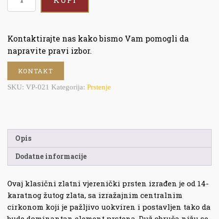
Kontaktirajte nas kako bismo Vam pomogli da
napravite pravi izbor.
KONTAKT
SKU:
VP-021
Kategorija:
Prstenje
Opis
Dodatne informacije
Ovaj klasični zlatni vjerenički prsten izrađen je od 14-
karatnog žutog zlata, sa izražajnim centralnim
cirkonom koji je pažljivo uokviren i postavljen tako da
bude dominantan element prstena. Duž obruča nižu se