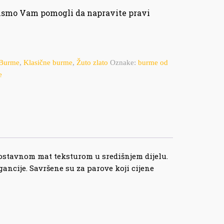
bismo Vam pomogli da napravite pravi
Burme
,
Klasične burme
,
Žuto zlato
Oznake:
burme od
e
nostavnom mat teksturom u središnjem dijelu.
ancije. Savršene su za parove koji cijene