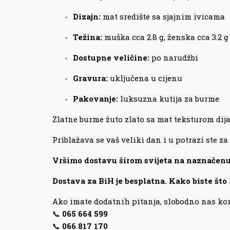
Dizajn:
mat središte sa sjajnim ivicama
Težina:
muška cca 2.8 g, ženska cca 3.2 g
Dostupne veličine:
po narudžbi
Gravura:
uključena u cijenu
Pakovanje:
luksuzna kutija za burme
Zlatne burme žuto zlato sa mat teksturom dij
Priblažava se vaš veliki dan i u potrazi ste z
Vršimo dostavu širom svijeta na naznačenu a
Dostava za BiH je besplatna. Kako biste što
Ako imate dodatnih pitanja, slobodno nas kon
📞
065 664 599
📞
066 817 170