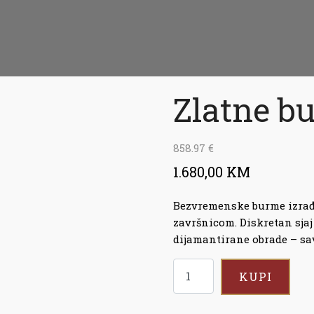
Zlatne b
858.97
€
1.680,00 KM
Bezvremenske burme izrađ
završnicom. Diskretan sjaj
dijamantirane obrade – sav
KUPI