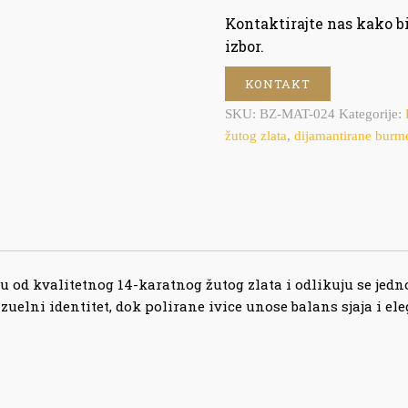
Kontaktirajte nas kako 
izbor.
KONTAKT
SKU:
BZ-MAT-024
Kategorije:
žutog zlata
,
dijamantirane burm
u od kvalitetnog 14-karatnog žutog zlata i odlikuju se jed
elni identitet, dok polirane ivice unose balans sjaja i eleg