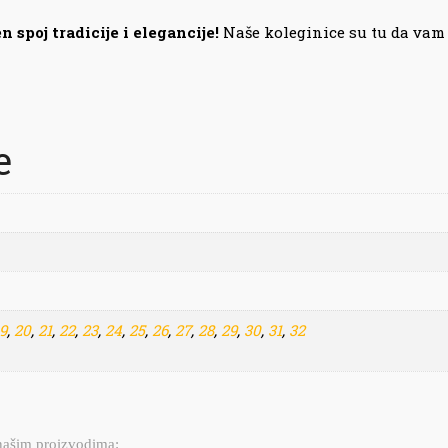
n spoj tradicije i elegancije!
Naše koleginice su tu da vam
e
9
,
20
,
21
,
22
,
23
,
24
,
25
,
26
,
27
,
28
,
29
,
30
,
31
,
32
 našim proizvodima: