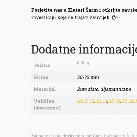
Posjetite nas u Zlatari Šarm i otkrijte savrše
investiciju koja će trajati zauvijek. 💍✨
Dodatne informacij
6.00 g
Težina
Širina
50-72 mm
Materijal
Žuto zlato, dijamantirane
Veličina
10
,
11
,
12
,
13
,
14
,
15
,
16
,
17
,
18
,
1
(obavezno)
Zapratite nas na društvenim mrežama i saznajte više o