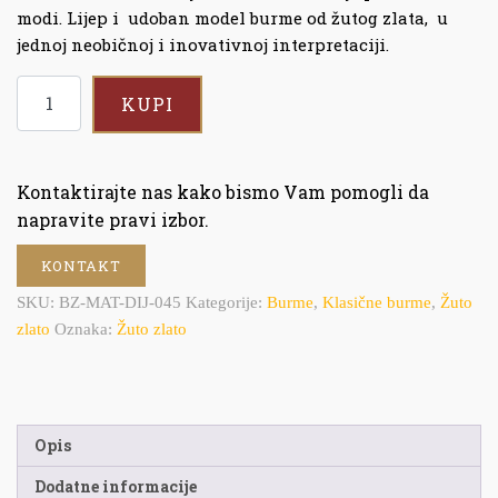
modi. Lijep i udoban model burme od žutog zlata, u
jednoj neobičnoj i inovativnoj interpretaciji.
KUPI
Kontaktirajte nas kako bismo Vam pomogli da
napravite pravi izbor.
KONTAKT
SKU:
BZ-MAT-DIJ-045
Kategorije:
Burme
,
Klasične burme
,
Žuto
zlato
Oznaka:
Žuto zlato
Opis
Dodatne informacije