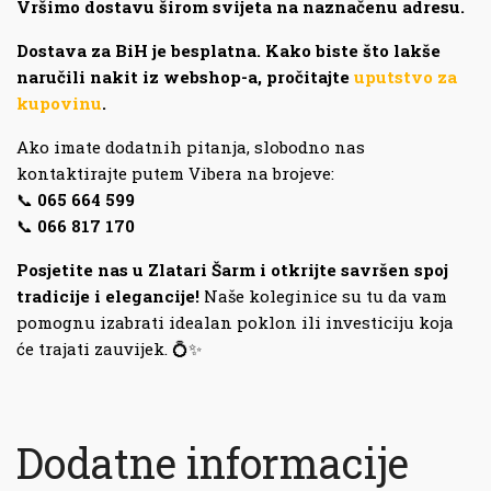
Vršimo dostavu širom svijeta na naznačenu adresu.
Dostava za BiH je besplatna.
Kako biste što lakše
naručili nakit iz webshop-a, pročitajte
uputstvo za
kupovinu
.
Ako imate dodatnih pitanja, slobodno nas
kontaktirajte putem Vibera na brojeve:
📞
065 664 599
📞
066 817 170
Posjetite nas u Zlatari Šarm i otkrijte savršen spoj
tradicije i elegancije!
Naše koleginice su tu da vam
pomognu izabrati idealan poklon ili investiciju koja
će trajati zauvijek. 💍✨
Dodatne informacije