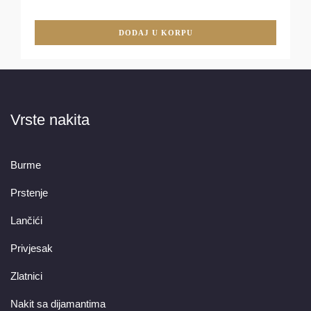
DODAJ U KORPU
Vrste nakita
Burme
Prstenje
Lančići
Privjesak
Zlatnici
Nakit sa dijamantima