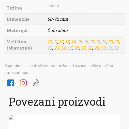
5.00 g
Težina
Dimenzije
50-72 mm
Materijal:
Žuto zlato
Veličina
10
,
11
,
12
,
13
,
14
,
15
,
16
,
17
,
18
,
19
,
20
,
21
,
(obavezno)
22
,
23
,
24
,
25
,
26
,
27
,
28
,
29
,
30
,
31
,
32
Zapratite nas na društvenim mrežama i saznajte više o našim
proizvodima:
Povezani proizvodi