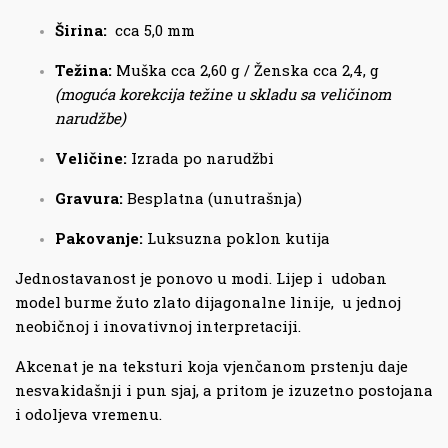
Širina:
cca 5,0 mm
Težina:
Muška cca 2,60 g / Ženska cca 2,4, g
(moguća korekcija težine u skladu sa veličinom
narudžbe)
Veličine:
Izrada po narudžbi
Gravura:
Besplatna (unutrašnja)
Pakovanje:
Luksuzna poklon kutija
Jednostavanost je ponovo u modi. Lijep i udoban
model burme žuto zlato dijagonalne linije, u jednoj
neobičnoj i inovativnoj interpretaciji.
Akcenat je na teksturi koja vjenčanom prstenju daje
nesvakidašnji i pun sjaj, a pritom je izuzetno postojana
i odoljeva vremenu.