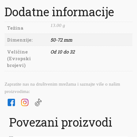
Dodatne informacije
13.00 g
Težina
Dimenzije:
50-72 mm
Veličine
Od 10 do 32
(Evropski
brojevi)
Zapratite nas na društvenim mrežama i saznajte više o našim
proizvodima:
Povezani proizvodi