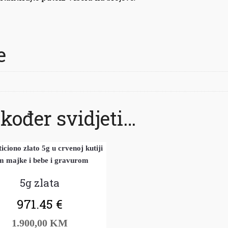
e
kođer svidjeti…
5g zlata
971.45
€
1.900,00 KM