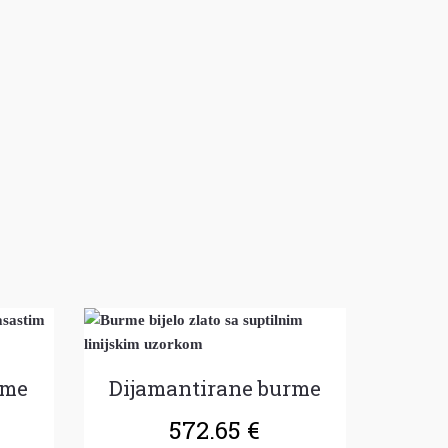
rme
Dijamantirane burme
572.65
€