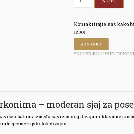
KUPI
Kontaktirajte nas kako 
izbor.
KONTAKT
SKU:
BR-BG-LINIJE-CIRKON
cirkonima – moderan sjaj za pos
avršen balans između savremenog dizajna i klasične simboli
prate geometrijski tok dizajna.