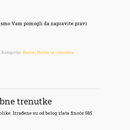
bismo Vam pomogli da napravite pravi
I
Kategorije:
Burme
,
Burme sa cirkonima
ebne trenutke
ke. Izrađene su od belog zlata finoće 585