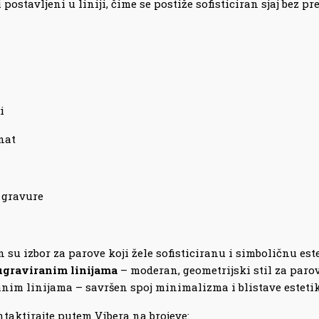
stavljeni u liniji, čime se postiže sofisticiran sjaj bez pr
i
nat
 gravure
n su izbor za parove koji žele sofisticiranu i simboličnu 
 ugraviranim linijama
– moderan, geometrijski stil za paro
anim linijama – savršen spoj minimalizma i blistave estetik
taktirajte putem Vibera na brojeve: