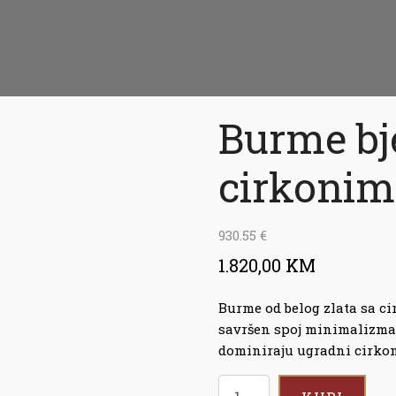
Burme bje
cirkonim
930.55
€
1.820,00 KM
Burme od belog zlata sa c
savršen spoj minimalizma 
dominiraju ugradni cirkoni