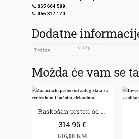
📞
065 664 599
📞
066 817 170
Dodatne informacij
6.50 g
Težina
Možda će vam se ta
Raskošan prsten od žutog zlata
314.96
€
616,00 KM