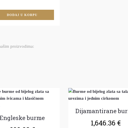
DODAJ U KORPU
 našim proizvodima:
Dijamantirane bu
Engleske burme
1,646.36
€