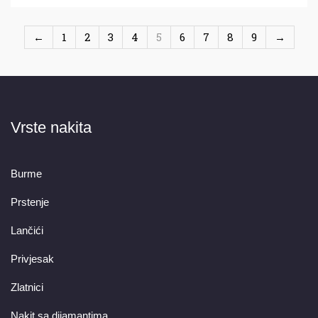
←
1
2
3
4
5
6
7
8
9
→
Vrste nakita
Burme
Prstenje
Lančići
Privjesak
Zlatnici
Nakit sa dijamantima