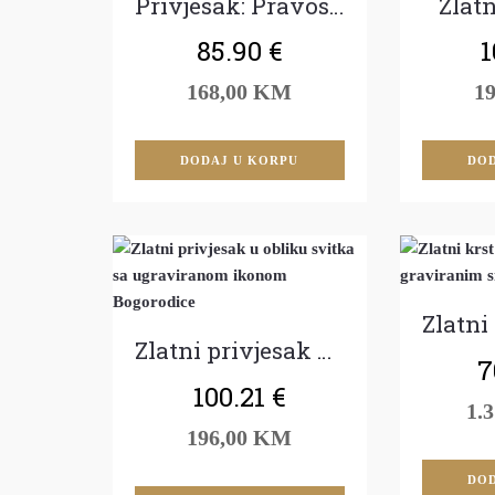
Privjesak: Pravoslavni krst
Zlatn
85.90
€
1
168,00 KM
1
DODAJ U KORPU
DOD
Zlatni privjesak Bogorodica
7
100.21
€
1.
196,00 KM
DOD