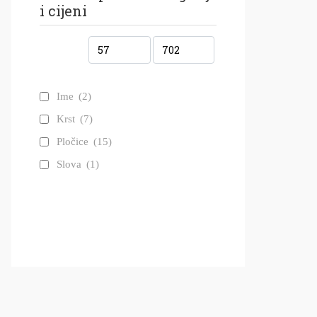
i cijeni
Ime
(2)
Krst
(7)
Pločice
(15)
Slova
(1)