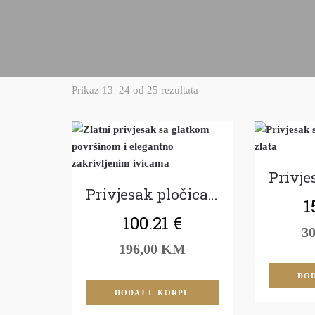
Prikaz 13–24 od 25 rezultata
Privjesak pločica: Žuto zlato
1
100.21
€
3
196,00 KM
DOD
DODAJ U KORPU