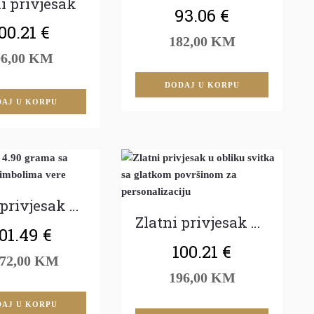
i privjesak
93.06
€
00.21
€
182,00 KM
96,00 KM
DODAJ U KORPU
AJ U KORPU
Zlatni privjesak krst
Zlatni privjesak pločica
01.49
€
100.21
€
372,00 KM
196,00 KM
AJ U KORPU