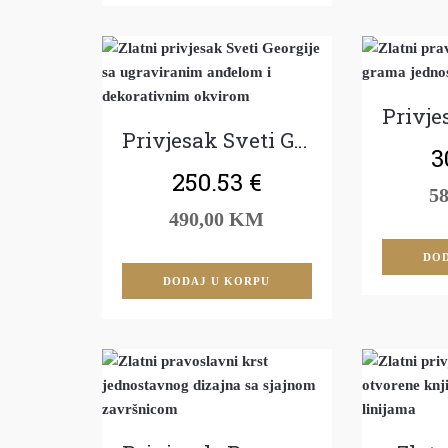
Privjesak Sveti Georgije
3
250.53
€
5
490,00 KM
DOD
DODAJ U KORPU