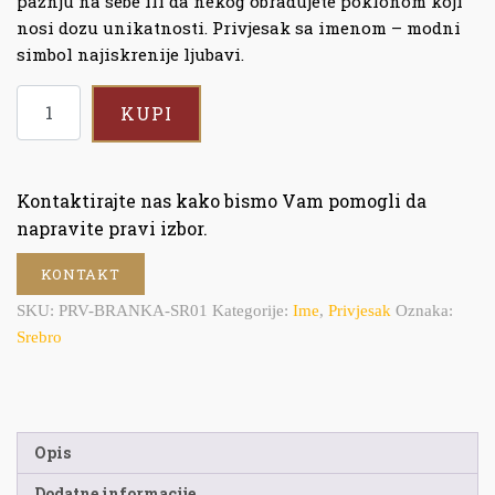
pažnju na sebe ili da nekog obradujete poklonom koji
nosi dozu unikatnosti. Privjesak sa imenom – modni
simbol najiskrenije ljubavi.
KUPI
Kontaktirajte nas kako bismo Vam pomogli da
napravite pravi izbor.
KONTAKT
SKU:
PRV-BRANKA-SR01
Kategorije:
Ime
,
Privjesak
Oznaka:
Srebro
Opis
Dodatne informacije