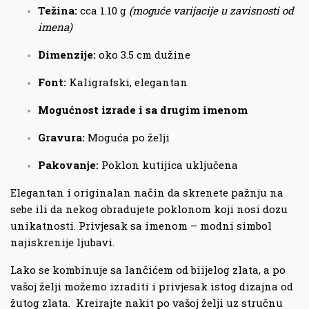
Težina:
cca 1.10 g
(moguće varijacije u zavisnosti od
imena)
Dimenzije:
oko 3.5 cm dužine
Font:
Kaligrafski, elegantan
Mogućnost izrade i sa drugim imenom
Gravura:
Moguća po želji
Pakovanje:
Poklon kutijica uključena
Elegantan i originalan način da skrenete pažnju na
sebe ili da nekog obradujete poklonom koji nosi dozu
unikatnosti. Privjesak sa imenom – modni simbol
najiskrenije ljubavi.
Lako se kombinuje sa lančićem od biijelog zlata, a po
vašoj želji možemo izraditi i privjesak istog dizajna od
žutog zlata. Kreirajte nakit po vašoj želji uz stručnu