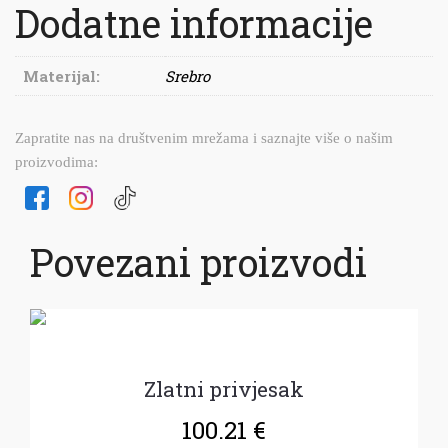
Dodatne informacije
Materijal:
Srebro
Zapratite nas na društvenim mrežama i saznajte više o našim
proizvodima:
Povezani proizvodi
Zlatni privjesak
100.21
€