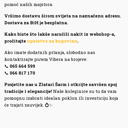
pomoć naših majstora.
Vršimo dostavu širom svijeta na naznačenu adresu.
Dostava za BiH je besplatna.
Kako biste što lakše naručili nakit iz webshop-a,
pročitajte
uputstvo za kupovinu
.
Ako imate dodatnih pitanja, slobodno nas
kontaktirajte putem Vibera na brojeve:
📞
065 664 599
📞
066 817 170
Posjetite nas u Zlatari Šarm i otkrijte savršen spoj
tradicije i elegancije!
Naše koleginice su tu da vam
pomognu izabrati idealan poklon ili investiciju koja
će trajati zauvijek. 💍✨