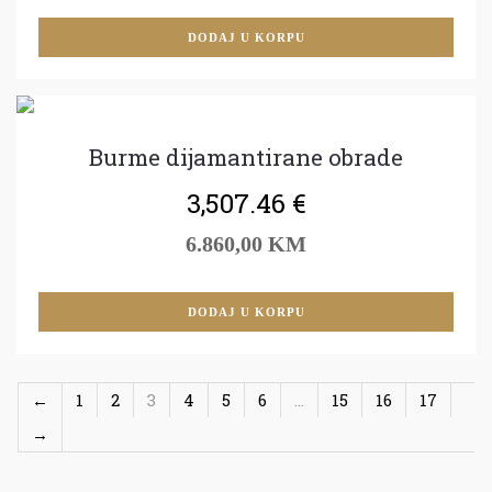
DODAJ U KORPU
Burme dijamantirane obrade
3,507.46
€
6.860,00 KM
DODAJ U KORPU
←
1
2
3
4
5
6
…
15
16
17
→