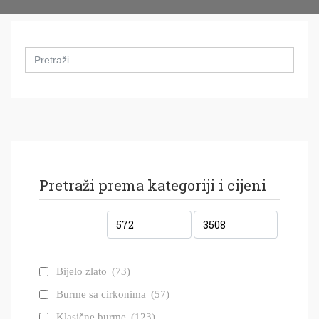
Search
for:
Pretraži prema kategoriji i cijeni
Bijelo zlato
(73)
Burme sa cirkonima
(57)
Klasične burme
(123)