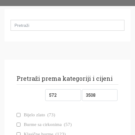
Search
for:
Pretraži prema kategoriji i cijeni
Bijelo zlato
(73)
Burme sa cirkonima
(57)
Klasične burme
(123)