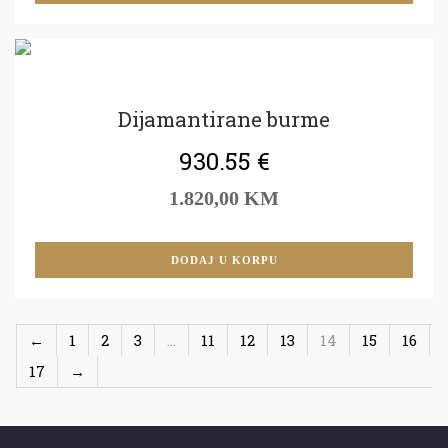
Dijamantirane burme
930.55
€
1.820,00 KM
DODAJ U KORPU
←
1
2
3
…
11
12
13
14
15
16
17
→