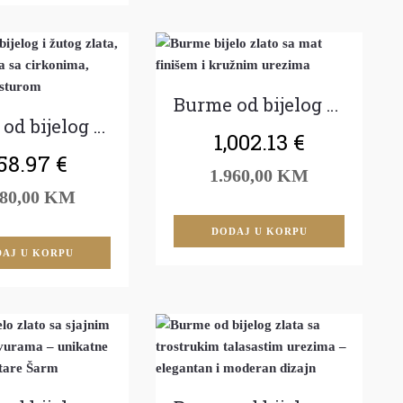
Burme od bijelog zlata
Burme od bijelog i žutog zlata
1,002.13
€
58.97
€
1.960,00 KM
680,00 KM
DODAJ U KORPU
AJ U KORPU