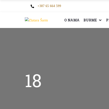
+387 65 664 599
O NAMA
BURME
P
18