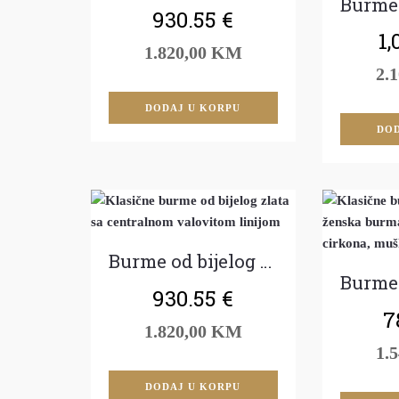
930.55
€
1,
1.820,00 KM
2.
DODAJ U KORPU
DOD
Burme od bijelog zlata
930.55
€
7
1.820,00 KM
1.
DODAJ U KORPU