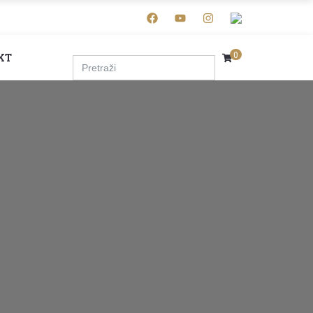
0
KT
SEARCH
FOR: