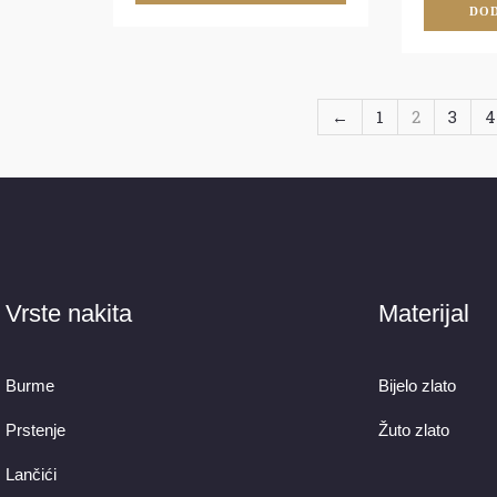
DOD
←
1
2
3
4
Vrste nakita
Materijal
Burme
Bijelo zlato
Prstenje
Žuto zlato
Lančići