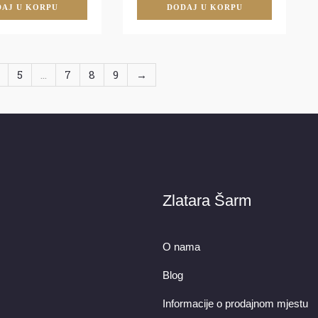
AJ U KORPU
DODAJ U KORPU
5
…
7
8
9
→
Zlatara Šarm
O nama
Blog
Informacije o prodajnom mjestu