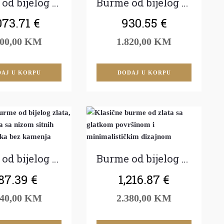
Burme od bijelog zlata
Burme od bijelog zlata
073.71
€
930.55
€
100,00 KM
1.820,00 KM
AJ U KORPU
DODAJ U KORPU
Burme od bijelog zlata
Burme od bijelog zlata
87.39
€
1,216.87
€
540,00 KM
2.380,00 KM