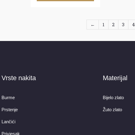
←
1
2
3
4
Vrste nakita
Materijal
Burme
Bijelo zlato
Prstenje
Žuto zlato
Lančići
Privjesak