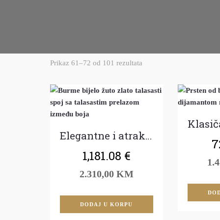
Prikaz 61–72 od 101 rezultata
Elegantne i atraktivne dijamantirane burme
7
1,181.08
€
1.
2.310,00 KM
DOD
DODAJ U KORPU