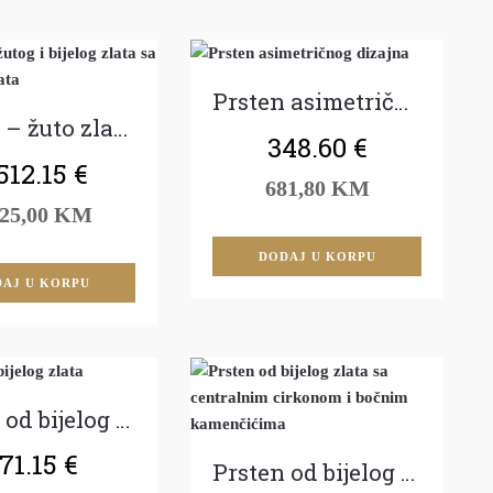
Prsten asimetričnog dizajna
Prsten – žuto zlato i brilijanti
348.60
€
512.15
€
681,80 KM
825,00 KM
DODAJ U KORPU
AJ U KORPU
Prsten od bijelog zlata
71.15
€
Prsten od bijelog zlata