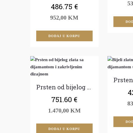
5
486.75
€
952,00 KM
DOD
DODAJ U KORPU
Prsten od bijelog zlata sa brilijantom
4
751.60
€
8
1.470,00 KM
DOD
DODAJ U KORPU