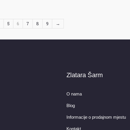
5
6
7
8
9
→
Zlatara Šarm
O nama
Blog
Informacije o prodajnom mjestu
Kontakt