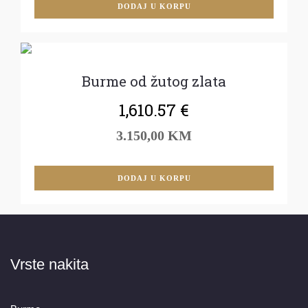
DODAJ U KORPU
Burme od žutog zlata
1,610.57
€
3.150,00 KM
DODAJ U KORPU
Vrste nakita