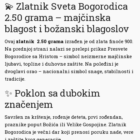
💫 Zlatnik Sveta Bogorodica
2.50 grama – majčinska
blagost i božanski blagoslov
Ovaj
zlatnik 2.50 grama
izrađen je od zlata finoće 900.
Na prednjoj strani nalazi se prelepi prikaz Presvete
Bogorodice sa Hristom – simbol neizmerne majčinske
ljubavi, topline i duhovne zaštite. Na poleđini je
dvoglavi orao – nacionalni simbol snage, stabilnosti i
tradicije.
✨ Poklon sa dubokim
značenjem
Savršen za krštenje, rođenje deteta, prvi rođendan,
praznike poput Božića ili Velike Gospojine. Zlatnik
Bogorodica je večni dar koji prenosi poruku nade, vere
i zaštite kroz generacije.