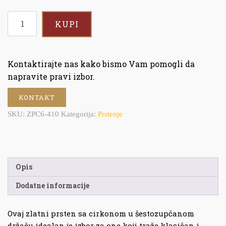
KUPI
Kontaktirajte nas kako bismo Vam pomogli da
napravite pravi izbor.
KONTAKT
SKU:
ZPC6-410
Kategorija:
Prstenje
Opis
Dodatne informacije
Ovaj zlatni prsten sa cirkonom u šestozupčanom
držaču idealan je izbor za one koji traže klasičan i