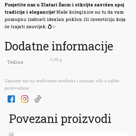
Posjetite nas u Zlatari Šarm i otkrijte savršen spoj
tradicije i elegancije!
Naše koleginice su tu da vam
pomognu izabrati idealan poklon ili investiciju koja
će trajati zauvijek. 💍✨
Dodatne informacije
5.00 g
Težina
Zapratite nas na društvenim mrežama i saznajte više o našim
proizvodima:
Povezani proizvodi