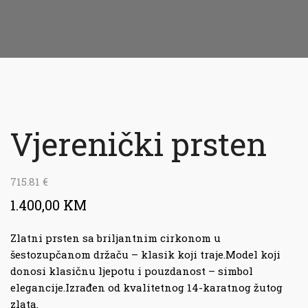
Vjerenički prsten
715.81
€
1.400,00 KM
Zlatni prsten sa briljantnim cirkonom u
šestozupčanom držaču – klasik koji traje.Model koji
donosi klasičnu ljepotu i pouzdanost – simbol
elegancije.Izrađen od kvalitetnog 14-karatnog žutog
zlata.