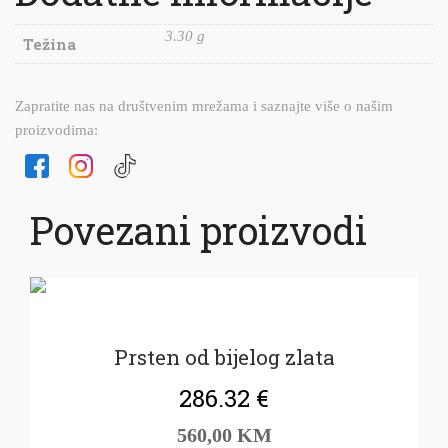
3.30 g
Težina
Zapratite nas na društvenim mrežama i saznajte više o našim
proizvodima:
Povezani proizvodi
Prsten od bijelog zlata
286.32
€
560,00 KM