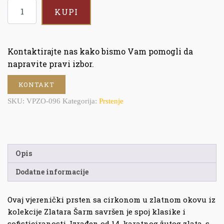
KUPI
Kontaktirajte nas kako bismo Vam pomogli da
napravite pravi izbor.
KONTAKT
SKU:
VPZO-096
Kategorija:
Prstenje
Opis
Dodatne informacije
Ovaj vjerenički prsten sa cirkonom u zlatnom okovu iz
kolekcije Zlatara Šarm savršen je spoj klasike i
sofisticiranosti. Izrađen od 14-karatnog žutog zlata, s