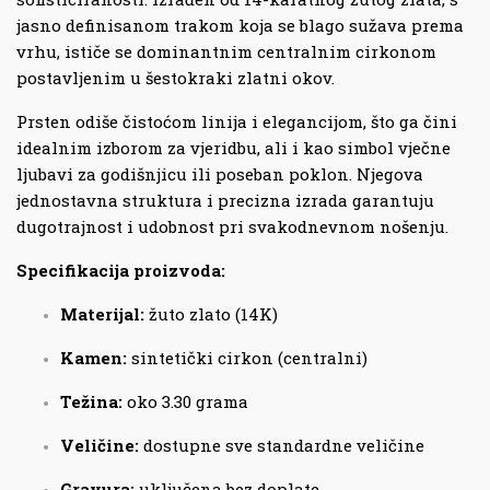
jasno definisanom trakom koja se blago sužava prema
vrhu, ističe se dominantnim centralnim cirkonom
postavljenim u šestokraki zlatni okov.
Prsten odiše čistoćom linija i elegancijom, što ga čini
idealnim izborom za vjeridbu, ali i kao simbol vječne
ljubavi za godišnjicu ili poseban poklon. Njegova
jednostavna struktura i precizna izrada garantuju
dugotrajnost i udobnost pri svakodnevnom nošenju.
Specifikacija proizvoda:
Materijal:
žuto zlato (14K)
Kamen:
sintetički cirkon (centralni)
Težina:
oko 3.30 grama
Veličine:
dostupne sve standardne veličine
Gravura:
uključena bez doplate