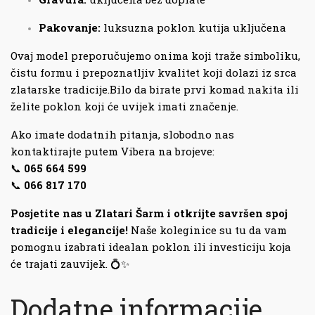
Pakovanje:
luksuzna poklon kutija uključena
Ovaj model preporučujemo onima koji traže simboliku,
čistu formu i prepoznatljiv kvalitet koji dolazi iz srca
zlatarske tradicije.Bilo da birate prvi komad nakita ili
želite poklon koji će uvijek imati značenje.
Ako imate dodatnih pitanja, slobodno nas
kontaktirajte putem Vibera na brojeve:
📞
065 664 599
📞
066 817 170
Posjetite nas u Zlatari Šarm i otkrijte savršen spoj
tradicije i elegancije!
Naše koleginice su tu da vam
pomognu izabrati idealan poklon ili investiciju koja
će trajati zauvijek. 💍✨
Dodatne informacije