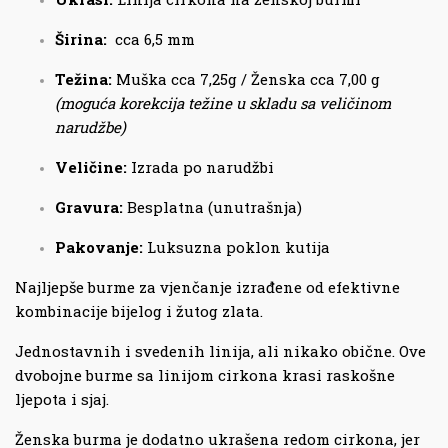
Širina:
cca 6,5 mm
Težina:
Muška cca 7,25g / Ženska cca 7,00 g
(moguća korekcija težine u skladu sa veličinom
narudžbe)
Veličine:
Izrada po narudžbi
Gravura:
Besplatna (unutrašnja)
Pakovanje:
Luksuzna poklon kutija
Najljepše burme za vjenčanje izrađene od efektivne
kombinacije bijelog i žutog zlata.
Jednostavnih i svedenih linija, ali nikako obične. Ove
dvobojne burme sa linijom cirkona krasi raskošne
ljepota i sjaj.
Ženska burma je dodatno ukrašena redom cirkona, jer