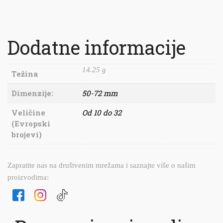
Dodatne informacije
14.25 g
Težina
Dimenzije:
50-72 mm
Veličine
Od 10 do 32
(Evropski
brojevi)
Zapratite nas na društvenim mrežama i saznajte više o našim
proizvodima: