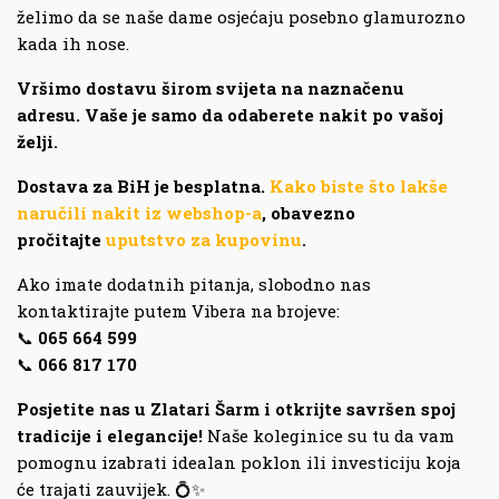
želimo da se naše dame osjećaju posebno glamurozno
kada ih nose.
Vršimo dostavu širom svijeta na naznačenu
adresu. Vaše je samo da odaberete nakit po vašoj
želji.
Dostava za BiH je besplatna.
Kako biste što lakše
naručili nakit iz webshop-a
, obavezno
pročitajte
uputstvo za kupovinu
.
Ako imate dodatnih pitanja, slobodno nas
kontaktirajte putem Vibera na brojeve:
📞
065 664 599
📞
066 817 170
Posjetite nas u Zlatari Šarm i otkrijte savršen spoj
tradicije i elegancije!
Naše koleginice su tu da vam
pomognu izabrati idealan poklon ili investiciju koja
će trajati zauvijek. 💍✨