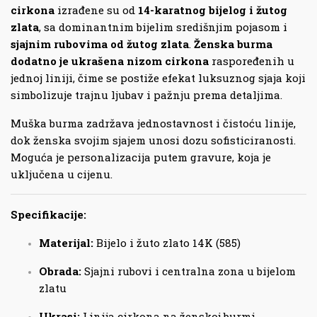
cirkona
izrađene su od
14-karatnog bijelog i žutog
zlata
, sa dominantnim bijelim središnjim pojasom i
sjajnim rubovima od žutog zlata
.
Ženska burma
dodatno je ukrašena nizom cirkona
raspoređenih u
jednoj liniji, čime se postiže efekat luksuznog sjaja koji
simbolizuje trajnu ljubav i pažnju prema detaljima.
Muška burma zadržava jednostavnost i čistoću linije,
dok ženska svojim sjajem unosi dozu sofisticiranosti.
Moguća je personalizacija putem gravure, koja je
uključena u cijenu.
Specifikacije:
Materijal:
Bijelo i žuto zlato 14K (585)
Obrada:
Sjajni rubovi i centralna zona u bijelom
zlatu
Ukrasi:
Linija cirkona na ženskoj burmi