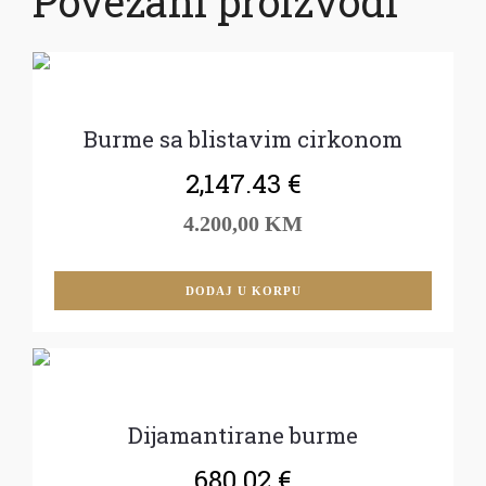
Povezani proizvodi
Burme sa blistavim cirkonom
2,147.43
€
4.200,00 KM
DODAJ U KORPU
Dijamantirane burme
680.02
€