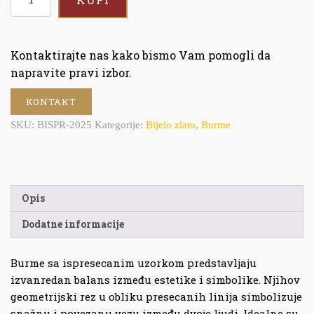
Kontaktirajte nas kako bismo Vam pomogli da
napravite pravi izbor.
KONTAKT
SKU:
BISPR-2025
Kategorije:
Bijelo zlato
,
Burme
Opis
Dodatne informacije
Burme sa ispresecanim uzorkom predstavljaju
izvanredan balans između estetike i simbolike. Njihov
geometrijski rez u obliku presecanih linija simbolizuje
snažnu i povezanu vezu između dvoje ljudi. Idealne su