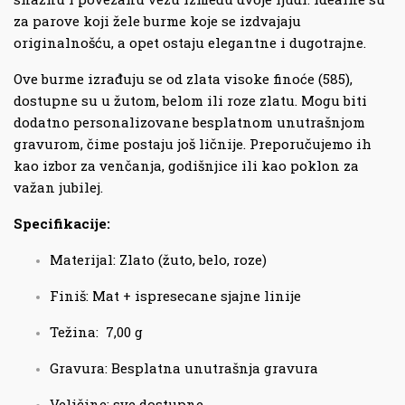
za parove koji žele burme koje se izdvajaju
originalnošću, a opet ostaju elegantne i dugotrajne.
Ove burme izrađuju se od zlata visoke finoće (585),
dostupne su u žutom, belom ili roze zlatu. Mogu biti
dodatno personalizovane besplatnom unutrašnjom
gravurom, čime postaju još ličnije. Preporučujemo ih
kao izbor za venčanja, godišnjice ili kao poklon za
važan jubilej.
Specifikacije:
Materijal: Zlato (žuto, belo, roze)
Finiš: Mat + ispresecane sjajne linije
Težina: 7,00 g
Gravura: Besplatna unutrašnja gravura
Veličine: sve dostupne