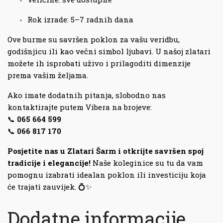
Rok izrade: 5–7 radnih dana
Ove burme su savršen poklon za vašu veridbu,
godišnjicu ili kao večni simbol ljubavi. U našoj zlatari
možete ih isprobati uživo i prilagoditi dimenzije
prema vašim željama.
Ako imate dodatnih pitanja, slobodno nas
kontaktirajte putem Vibera na brojeve:
📞
065 664 599
📞
066 817 170
Posjetite nas u Zlatari Šarm i otkrijte savršen spoj
tradicije i elegancije!
Naše koleginice su tu da vam
pomognu izabrati idealan poklon ili investiciju koja
će trajati zauvijek. 💍✨
Dodatne informacije