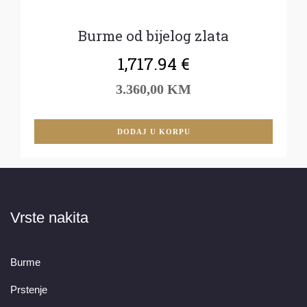
Burme od bijelog zlata
1,717.94
€
3.360,00 KM
DODAJ U KORPU
Vrste nakita
Burme
Prstenje