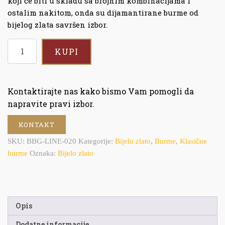
koji će biti u skladu sa brojnim kombinacijama i
ostalim nakitom, onda su dijamantirane burme od
bijelog zlata savršen izbor.
KUPI
Kontaktirajte nas kako bismo Vam pomogli da
napravite pravi izbor.
KONTAKT
SKU:
BBG-LINE-020
Kategorije:
Bijelo zlato
,
Burme
,
Klasične
burme
Oznaka:
Bijelo zlato
Opis
Dodatne informacije