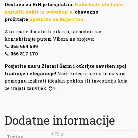
Dostava za BiH je besplatna.
Kako biste što lakše
naručili nakit iz webshop-a
, obavezno
pročitajte
uputstvo za kupovinu
.
Ako imate dodatnih pitanja, slobodno nas
kontaktirajte putem Vibera na brojeve:
📞
065 664 599
📞
066 817 170
Posjetite nas u Zlatari Šarm i otkrijte savršen spoj
tradicije i elegancije!
Naše koleginice su tu da vam
pomognu izabrati idealan poklon ili investiciju koja
će trajati zauvijek. 💍✨
Dodatne informacije
4.75 g
Težina