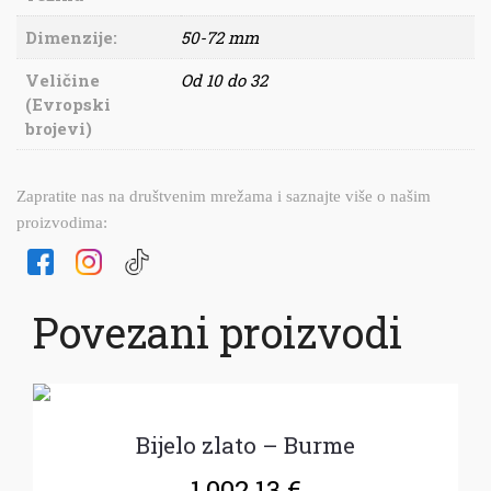
Dimenzije:
50-72 mm
Veličine
Od 10 do 32
(Evropski
brojevi)
Zapratite nas na društvenim mrežama i saznajte više o našim
proizvodima:
Povezani proizvodi
Bijelo zlato – Burme
1,002.13
€