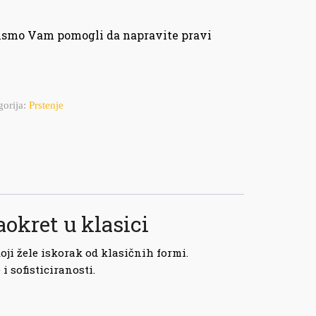
bismo Vam pomogli da napravite pravi
gorija:
Prstenje
okret u klasici
koji žele iskorak od klasičnih formi.
i sofisticiranosti.