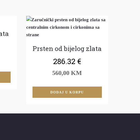
ata
Prsten od bijelog zlata
286.32
€
560,00 KM
DODAJ U KORPU