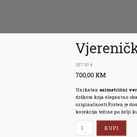
Vjereničk
357.90
€
700,00 KM
Unikatan
asimetrični ver
drškom koja elegantno oba
originalnosti.Prsten je do
korekcija težine po želji k
KUPI