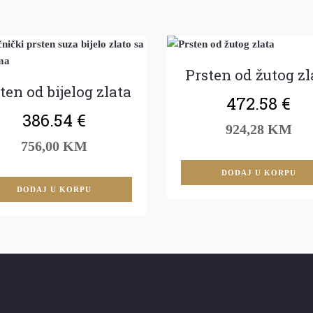
Prsten od žutog zl
ten od bijelog zlata
472.58
€
386.54
€
924,28 KM
756,00 KM
DODAJ U KORPU
DODAJ U KORPU