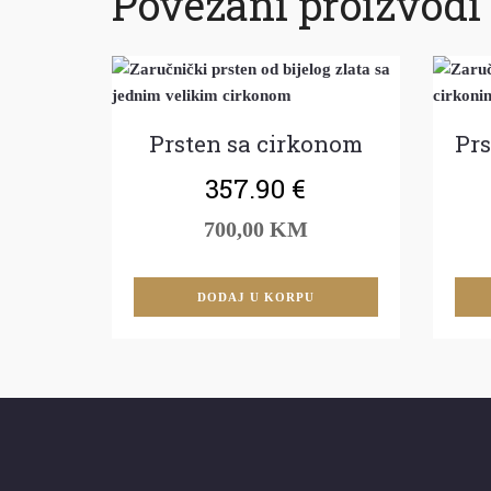
Povezani proizvodi
Prsten sa cirkonom
Prs
357.90
€
700,00 KM
DODAJ U KORPU