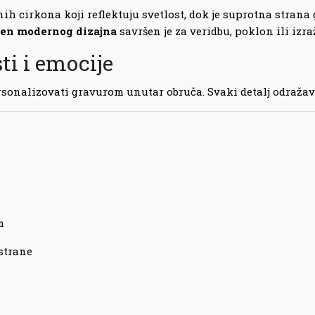
nih cirkona koji reflektuju svetlost, dok je suprotna strana 
ten modernog dizajna
savršen je za veridbu, poklon ili izra
ti i emocije
ersonalizovati gravurom unutar obruča. Svaki detalj odražav
m
 strane