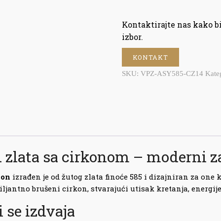
Kontaktirajte nas kako 
izbor.
KONTAKT
SKU:
VPZ-ASY585-CZ14
Kate
 zlata sa cirkonom – moderni za
kon
izrađen je od žutog zlata finoće 585 i dizajniran za one 
ljantno brušeni cirkon, stvarajući utisak kretanja, energije 
 se izdvaja