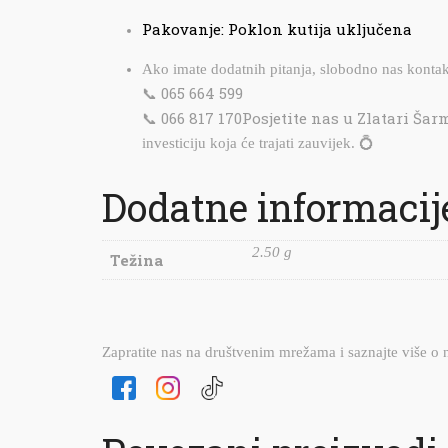
Pakovanje: Poklon kutija uključena
Ako imate dodatnih pitanja, slobodno nas kontak
065 664 599
📞
066 817 170
Posjetite nas u Zlatari Šarm 
📞
investiciju koja će trajati zauvijek. 💍
Dodatne informacij
2.50 g
Težina
Zapratite nas na društvenim mrežama i saznajte više o