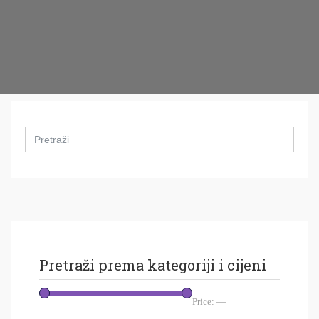
Search
for:
Pretraži prema kategoriji i cijeni
Price:
—