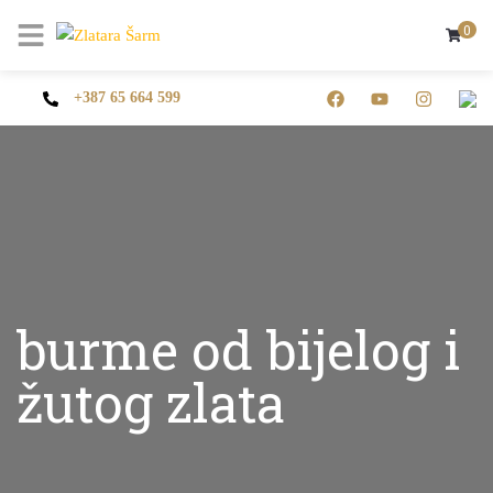
0
+387 65 664 599
burme od bijelog i
žutog zlata