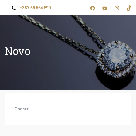
+387 65 664 599
Novo
Search
for: